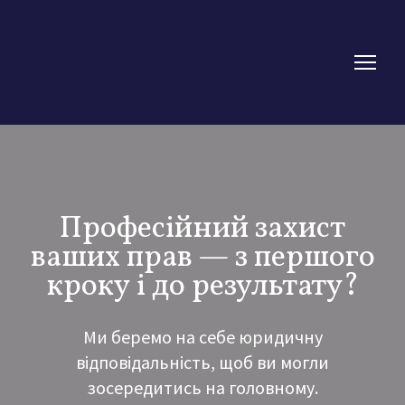
Професійний захист
ваших прав — з першого
кроку і до результату?
Ми беремо на себе юридичну
відповідальність, щоб ви могли
зосередитись на головному.